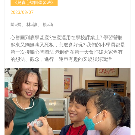
《兒青心智圖學習法》
2023/08/07
陳○齊、 林○諄、 賴○琦
心智圖到底學甚麼?怎麼運用在學校課業上? 學習營聽
起來又夠無聊又死板，怎麼會好玩? 我們的小學員都是
第一次接觸心智圖法 老師們在第一天會打破大家舊有
的想法、觀念，進行一連串有趣的又燒腦好玩活