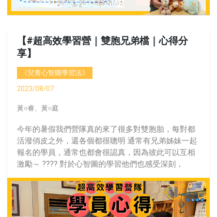
【#超高效學習營｜雙胞兄弟檔｜心得分
享】
《兒青心智圖學習法》
2023/08/07
黃○睿、黃○庭
今年的暑假我們營隊真的來了很多對雙胞胎，每對都
活潑俏皮之外，還各個都很聰明 通常有兄弟姊妹一起
報名的學員，通常也都會很認真，因為彼此可以互相
激勵～ ???? 對於心智圖的學習他們也感受深刻，