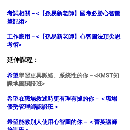
考試相關－<
【孫易新老師】國考必勝心智圖
筆記術
>
工作應用－<
【孫易新老師】心智圖法頂尖思
考術
>
延伸課程：
希望
學習更具脈絡、系統性的你－<KMST知
識地圖認證班>
希望在職場敘述時更有理有據的你－＜職場
優勢管理師認證班＞
希望能教別人使用心智圖的你－＜菁英講師