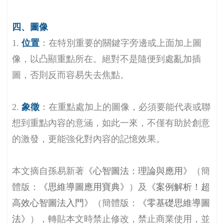
四、圖像
1.
位置
：在特別重要的關鍵字旁邊或上面加上圖
像，以凸顯重點所在。絕對不是隨便到處亂加插
圖，否則反而容易失去焦點。
2.
象徵
：在重點處加上的圖像，必須要能代表或聯
想到重點內容的意涵，如此一來，不僅有助於創意
的激發，更能強化對內容的記憶效果。
本文摘自孫易新著
《心智圖法：理論與應用》
（簡
體版：
《思維導圖應用寶典》
）及
《案例解析！超
高效心智圖法入門》
（簡體版：
《零基礎思維導圖
法》
），轉貼本文時禁止修改，禁止商業使用，並