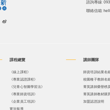
諮詢專線:
093
聯絡信箱:
hel
課程總覽
講師團隊
《線上課程》
師資培訓結業名
《專業認證課程》
校園種子教師名
《兒青心智圖學習法》
菁英講師榮譽榜
《專業師資培訓》
菁英講師教材購
《企業員工培訓》
加盟認證說明
實況報導