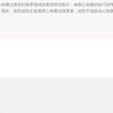
心智圖法應用於教學場域的實證研究顯示，繪製心智圖的技巧與
，因此，按照規則正確運用心智圖法很重要，絕對不能因為心智
一張圖，就不遵守必要的規則。 正確