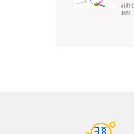
針對
相關
式的