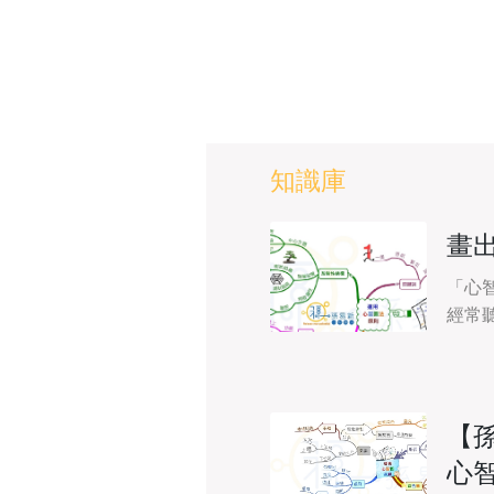
知識庫
畫
「心
經常
或是
【
心