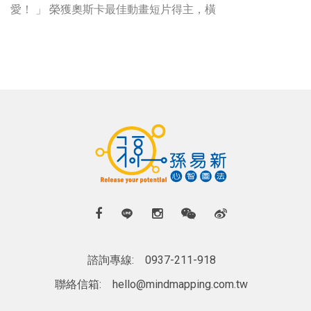
愛！ 」 榮獲奧斯卡最佳動畫短片得主，橫
諮詢專線:
0937-211-918
聯絡信箱:
hello@mindmapping.com.tw