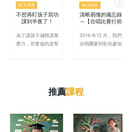
親子溝通
物品檢核
不想再盯孩子寫功
清晰易懂的備忘錄
課到半夜了！
～【合唱比賽行前
注意事項】心智圖
為了讓孩子減輕課業
2016 年12 月，我們
壓力，您要做的是幫
合唱團要到彰化參加
他「提升邏輯力！」
年度比賽，出發前
孩
推薦
課程