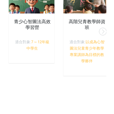
青少心智圖法高效
高階兒青教學師資
學習營
班
適合對象:
7 ~ 12年級
適合對象:
以成為心智
中學生
圖法兒童青少年教學
專業講師為目標的教
學夥伴