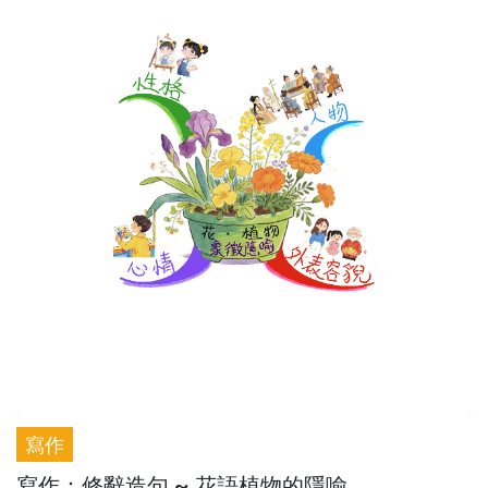
寫作
寫作：修辭造句 ~ 花語植物的隱喻