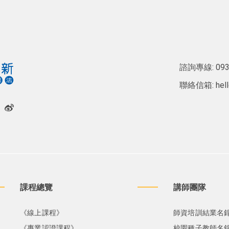
諮詢專線:
093
聯絡信箱:
hel
課程總覽
講師團隊
《線上課程》
師資培訓結業名
《專業認證課程》
校園種子教師名