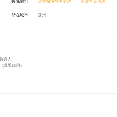
授課類別
高階職場教學講師
基礎菁英講師
所在城市
蘇州
負責人
（職場應用）