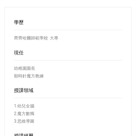
學歷
齊齊哈爾師範學校 大專
現任
幼稚園園長
順時針魔方教練
授課領域
1.幼兒全腦
2.魔方數獨
3.思維導圖
授課經歷