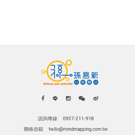
諮詢專線:
0937-211-918
聯絡信箱:
hello@mindmapping.com.tw