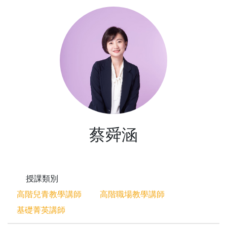
蔡舜涵
授課類別
高階兒青教學講師
高階職場教學講師
基礎菁英講師