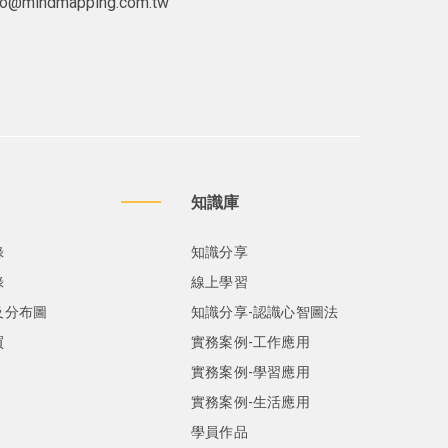
lo@mindmapping.com.tw
知識庫
錄
知識分享
錄
線上學習
及分布圖
知識分享-認識心智圖法
買
實務案例-工作應用
實務案例-學習應用
實務案例-生活應用
學員作品