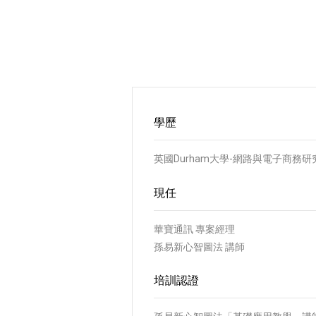
學歷
英國Durham大學-網路與電子商務研
現任
華寶通訊 專案經理
孫易新心智圖法 講師
培訓認證