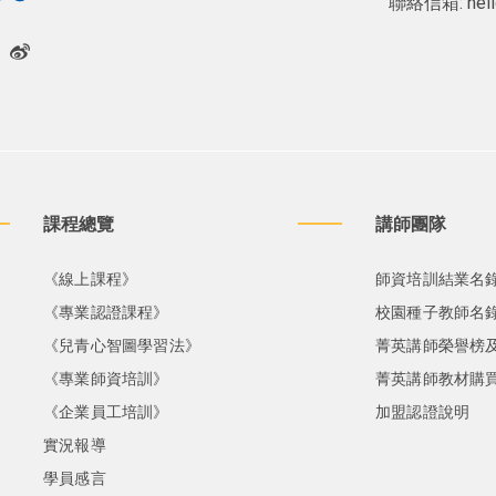
聯絡信箱:
hel
課程總覽
講師團隊
《線上課程》
師資培訓結業名
《專業認證課程》
校園種子教師名
《兒青心智圖學習法》
菁英講師榮譽榜
《專業師資培訓》
菁英講師教材購
《企業員工培訓》
加盟認證說明
實況報導
學員感言