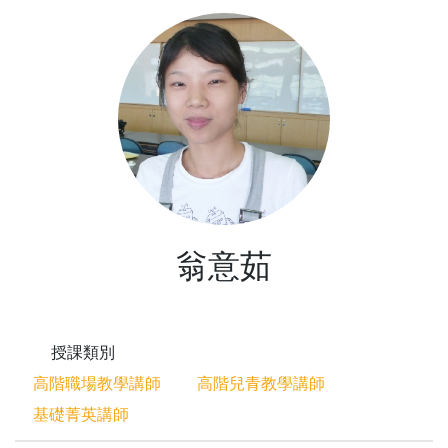
翁意茹
授課類別
高階職場教學講師
高階兒青教學講師
基礎菁英講師