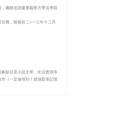
後，繼續攻讀慶應義塾大學法學院
司任職，隨後於二○一三年十二月
日劇節目及小說文學、生活實用等
著作《一定做得到！超強藍筆記憶