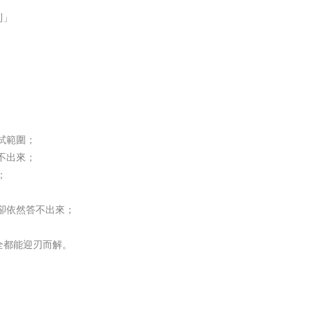
則」
試範圍；
不出來；
；
卻依然答不出來；
全都能迎刃而解。