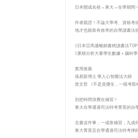
日本開成名校→東大→在學期間
作者親證！不論大學考、資格考
地才也能靠有效率的自學讀書法
日本亞馬遜暢銷書榜讀書法TOP
累積分析大量學生數據＋腦科學
實用推薦
孫易新博士 華人心智圖法大師
曾文哲 《不是資優生，一樣考取
別把時間浪費在補習！
東大在學通過司法特考菁英的自
念書這件事，一成靠補習，九成
東大菁英且在學通過司法特考律