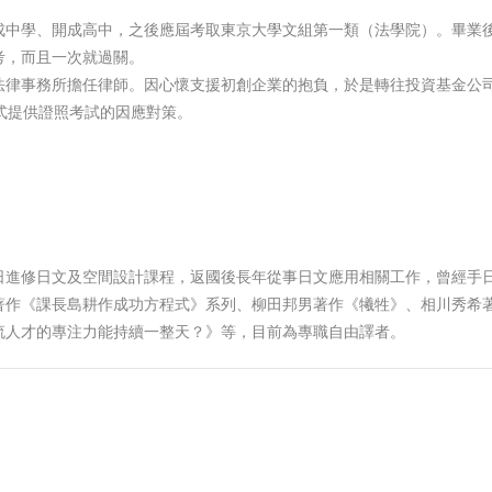
成中學、開成高中，之後應屆考取東京大學文組第一類（法學院）。畢業
考，而且一次就過關。
法律事務所擔任律師。因心懷支援初創企業的抱負，於是轉往投資基金公
方式提供證照考試的因應對策。
日進修日文及空間設計課程，返國後長年從事日文應用相關工作，曾經手
著作《課長島耕作成功方程式》系列、柳田邦男著作《犧牲》、相川秀希
流人才的專注力能持續一整天？》等，目前為專職自由譯者。