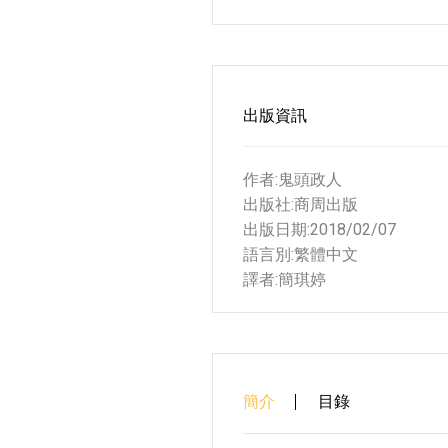
出版資訊
作者:鬼頭政人
出版社:商周出版
出版日期:2018/02/07
語言別:繁體中文
譯者:簡琪婷
簡介
目錄