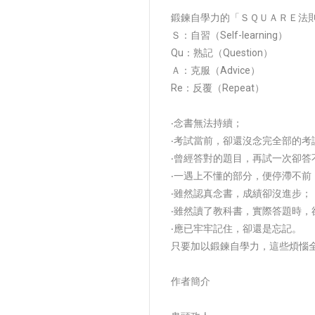
鍛鍊自學力的「ＳＱＵＡＲＥ法
Ｓ：自習（Self-learning）
Qu：熟記（Question）
Ａ：克服（Advice）
Re：反覆（Repeat）
‧念書無法持續；
‧考試當前，卻還沒念完全部的考
‧曾經答對的題目，再試一次卻答
‧一遇上不懂的部分，便停滯不前
‧雖然認真念書，成績卻沒進步；
‧雖然讀了教科書，實際答題時，
‧應已牢牢記住，卻還是忘記。
只要加以鍛鍊自學力，這些煩惱
作者簡介