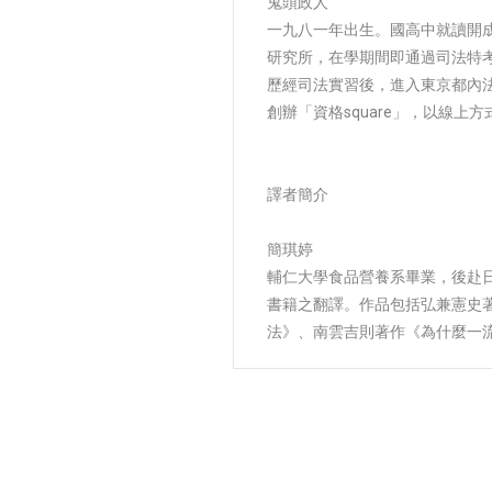
鬼頭政人
一九八一年出生。國高中就讀開
研究所，在學期間即通過司法特
歷經司法實習後，進入東京都內
創辦「資格square」，以線上
譯者簡介
簡琪婷
輔仁大學食品營養系畢業，後赴
書籍之翻譯。作品包括弘兼憲史
法》、南雲吉則著作《為什麼一