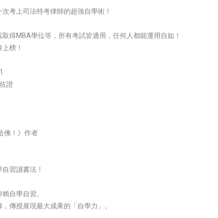
一次考上司法特考律師的超強自學術！
或取得MBA學位等，所有考試皆適用，任何人都能運用自如！
拚上榜！
1
佐證
哈佛！》作者
學自習讀書法！
仰賴自學自習。
師，傳授展現最大成果的「自學力」。