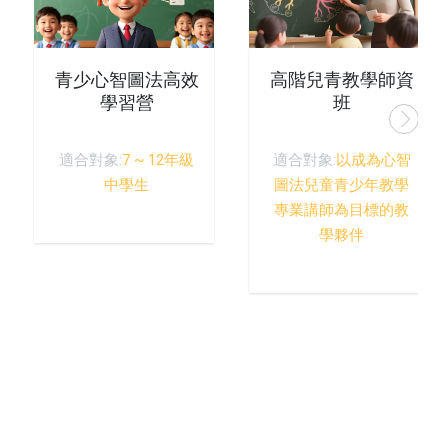
青少心智圖法高效
高階兒青教學師資
學習營
班
適合對象:
7 ~ 12年級
適合對象:
以成為心智
中學生
圖法兒童青少年教學
專業講師為目標的教
學夥伴