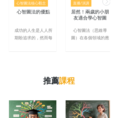
心智圖法核心觀念
直播/演講
心智圖法的優點
居然！兩歲的小朋
友適合學心智圖
法？！（直播影片
第三段）
成功的人生是人人所
心智圖法（思維導
期盼追求的，然而每
圖）在各個領域的應
個人對成功的定義不
用 "
盡相同
推薦
課程