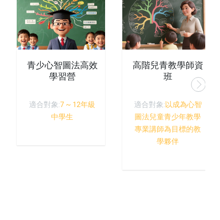
青少心智圖法高效
高階兒青教學師資
學習營
班
適合對象:
7 ~ 12年級
適合對象:
以成為心智
中學生
圖法兒童青少年教學
專業講師為目標的教
學夥伴