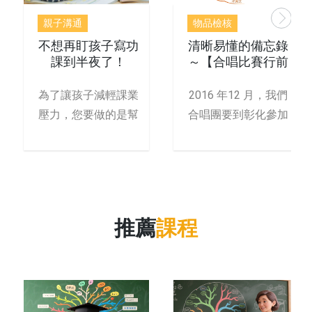
親子溝通
物品檢核
不想再盯孩子寫功
清晰易懂的備忘錄
課到半夜了！
～【合唱比賽行前
注意事項】心智圖
為了讓孩子減輕課業
2016 年12 月，我們
壓力，您要做的是幫
合唱團要到彰化參加
他「提升邏輯力！」
年度比賽，出發前
孩
推薦
課程