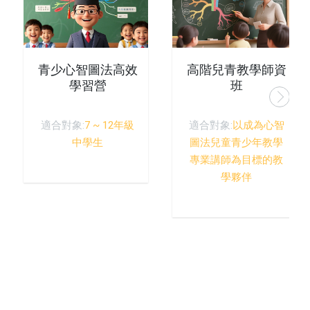
青少心智圖法高效
高階兒青教學師資
學習營
班
適合對象:
7 ~ 12年級
適合對象:
以成為心智
中學生
圖法兒童青少年教學
專業講師為目標的教
學夥伴