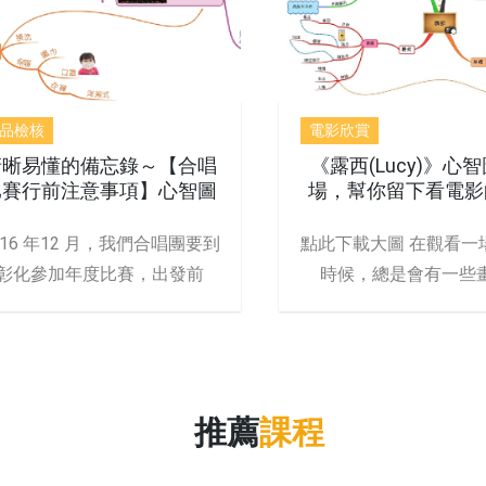
品檢核
電影欣賞
清晰易懂的備忘錄～【合唱
《露西(Lucy)》心
比賽行前注意事項】心智圖
場，幫你留下看電影
感受
016 年12 月，我們合唱團要到
點此下載大圖 在觀看一
彰化參加年度比賽，出發前
時候，總是會有一些
推薦
課程