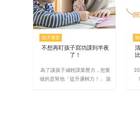
親子溝通
物
不想再盯孩子寫功課到半夜
了！
為了讓孩子減輕課業壓力，您要
2
做的是幫他「提升邏輯力！」 孩