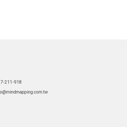
7-211-918
lo@mindmapping.com.tw