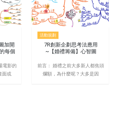
活動規劃
智圖加開
7R創新企劃思考法應用
的每個
~【婚禮籌備】心智圖
場電影的
前言： 婚禮之前大多新人都焦頭
畫面或
爛額，為什麼呢？大多是因