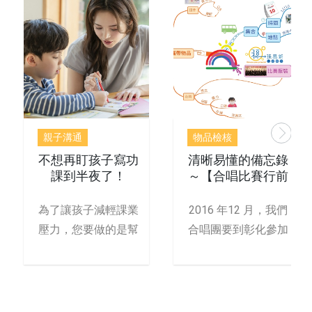
親子溝通
物品檢核
不想再盯孩子寫功
清晰易懂的備忘錄
課到半夜了！
～【合唱比賽行前
注意事項】心智圖
為了讓孩子減輕課業
2016 年12 月，我們
壓力，您要做的是幫
合唱團要到彰化參加
他「提升邏輯力！」
年度比賽，出發前
孩