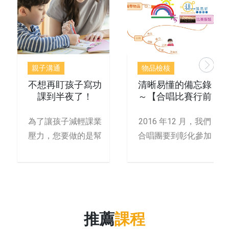
親子溝通
物品檢核
不想再盯孩子寫功
清晰易懂的備忘錄
課到半夜了！
～【合唱比賽行前
注意事項】心智圖
為了讓孩子減輕課業
2016 年12 月，我們
壓力，您要做的是幫
合唱團要到彰化參加
他「提升邏輯力！」
年度比賽，出發前
孩
推薦
課程