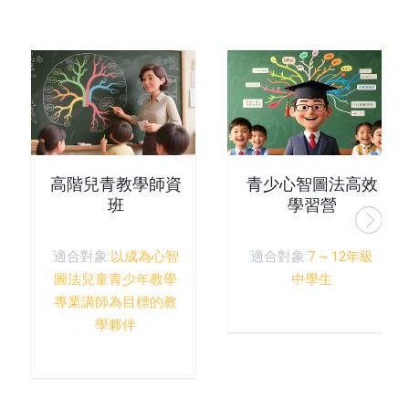
高階兒青教學師資
青少心智圖法高效
班
學習營
適合對象:
以成為心智
適合對象:
7 ~ 12年級
圖法兒童青少年教學
中學生
專業講師為目標的教
學夥伴