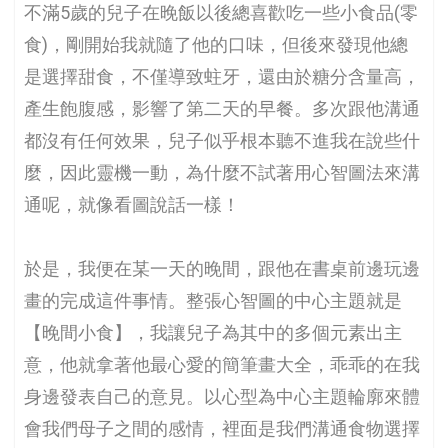
不滿5歲的兒子在晚飯以後總喜歡吃一些小食品(零
食)，剛開始我就隨了他的口味，但後來發現他總
是選擇甜食，不僅導致蛀牙，還由於糖分含量高，
產生飽腹感，影響了第二天的早餐。多次跟他溝通
都沒有任何效果，兒子似乎根本聽不進我在說些什
麼，因此靈機一動，為什麼不試著用心智圖法來溝
通呢，就像看圖說話一樣！
於是，我便在某一天的晚間，跟他在書桌前邊玩邊
畫的完成這件事情。整張心智圖的中心主題就是
【晚間小食】，我讓兒子為其中的多個元素出主
意，他就拿著他最心愛的簡筆畫大全，乖乖的在我
身邊發表自己的意見。以心型為中心主題輪廓來體
會我們母子之間的感情，裡面是我們溝通食物選擇