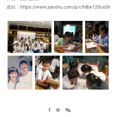
連結：
https://www.jianshu.com/p/c9dbe120ca36