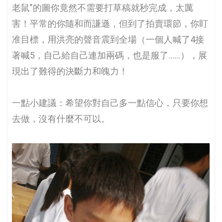
老鼠”的圖你竟然不需要打草稿就秒完成，太厲
害！平常的你隨和而謙遜，但到了拍賣環節，你盯
准目標，用洪亮的聲音震到全場（一個人喊了4接
著喊5，自己給自己連加兩碼，也是服了……），展
現出了難得的決斷力和魄力！
一點小建議：希望你對自己多一點信心，只要你想
去做，沒有什麼不可以。