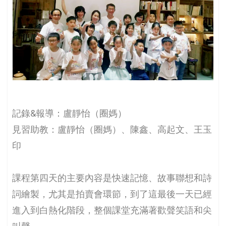
記錄&報導：盧靜怡（圈媽）
見習助教：盧靜怡（圈媽）、陳鑫、高起文、王玉
印
課程第四天的主要內容是快速記憶、故事聯想和詩
詞繪製，尤其是拍賣會環節，到了這最後一天已經
進入到白熱化階段，整個課堂充滿著歡聲笑語和尖