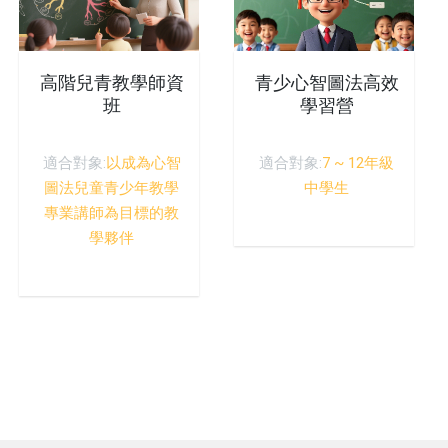
高階兒青教學師資
青少心智圖法高效
班
學習營
適合對象:
以成為心智
適合對象:
7 ~ 12年級
圖法兒童青少年教學
中學生
專業講師為目標的教
學夥伴