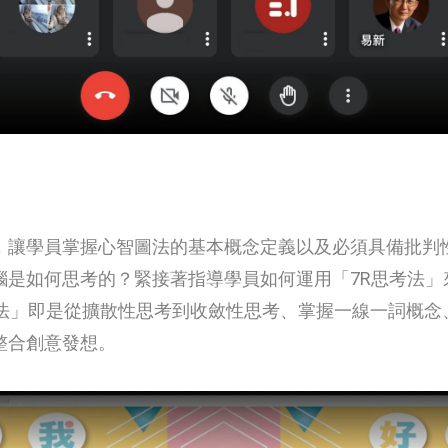
，讓學員掌握心智圖法的基本概念定義以及必須具備批判
腦是如何思考的？緊接著指導學員如何運用「7R思考法」
R思考法」即是從擴散性思考到收斂性思考、掌握一線一詞概
整合創意發想。