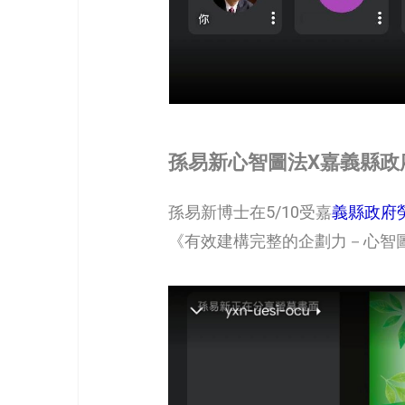
孫易新心智圖法X嘉義縣政府勞青
孫易新博士在5/10受嘉
義縣政府
《有效建構完整的企劃力－心智