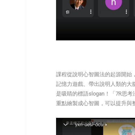
課程從說明心智圖法的起源開始
記憶力遊戲、帶出說明人類的大
是吸睛的標語slogan！「7
重點繪製成心智圖，可以提升與