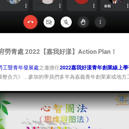
處 2022【嘉我好漾】Action Plan！
勞工暨青年發展處
之邀擔任
2022嘉我好漾青年創業線上
圖整合力》，參加的學員們多半為嘉義青年創業家或地方