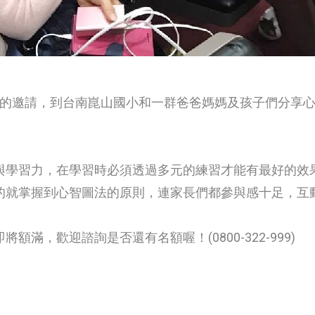
青商的邀請，到台南崑山國小和一群爸爸媽媽及孩子們分享
與學習力，在學習時必須透過多元的練習才能有最好的效
的就掌握到心智圖法的原則，連家長們都參與感十足，互
滿，歡迎諮詢是否還有名額喔！(0800-322-999)