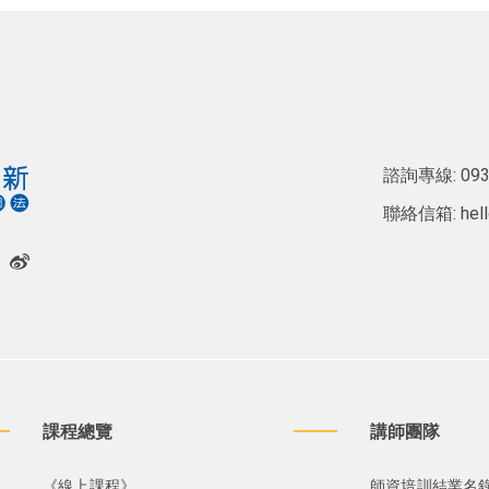
諮詢專線:
093
聯絡信箱:
hel
課程總覽
講師團隊
《線上課程》
師資培訓結業名