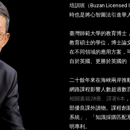
培訓班（Buzan License
時也是將心智圖法引進華
臺灣師範大學的教育博士
教育碩士的學位，博士論
在不同領域的應用方案，
自於英國、更勝於英國的
二十餘年來在海峽兩岸推
網路課程影響人數超過數
相關書籍28冊、譯著6本
，
部優良課外讀物。課程創
系統」、「知識採購匹配
明專利。