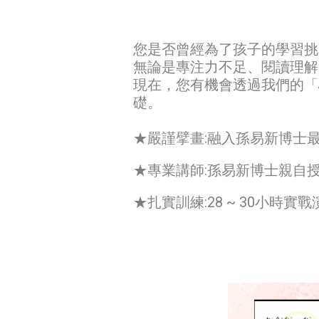
您是否曾經為了孩子的學習挑
無論是專注力不足、閱讀理解
現在，您有機會透過我們的「
礎。
★嚴謹擘畫:融入孫易新博士
★專業講師:孫易新博士親自
★扎實訓練:28 ~ 30小