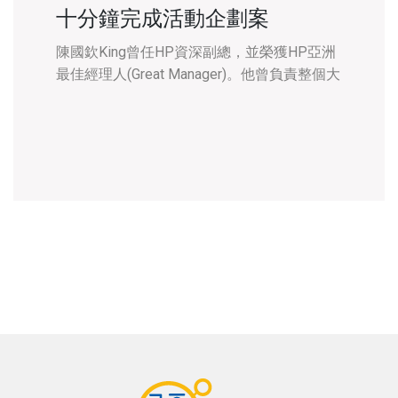
十分鐘完成活動企劃案
陳國欽King曾任HP資深副總，並榮獲HP亞洲
最佳經理人(Great Manager)。他曾負責整個大
中華地區的品牌及市場開發，經常有寫不完的
企劃案，而就在他將心智圖法融會貫通化為
「內功」之後，原本看