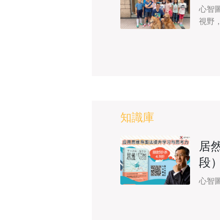
心智
視野
知識庫
居
段
心智圖