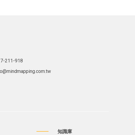
7-211-918
lo@mindmapping.com.tw
知識庫