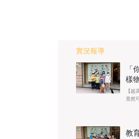
實況報導
「
樣
​​
竟然
否以
教