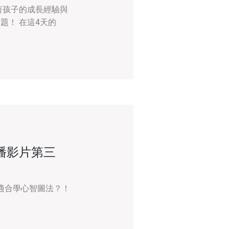
著孩子的成長經驗與
題！ 在這4天的
播影片第三
友適合學心智圖法？！