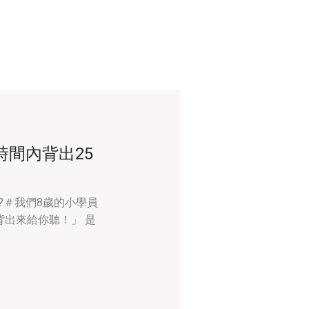
時間內背出25
?＃我們8歲的小學員
背出來給你聽！」 是