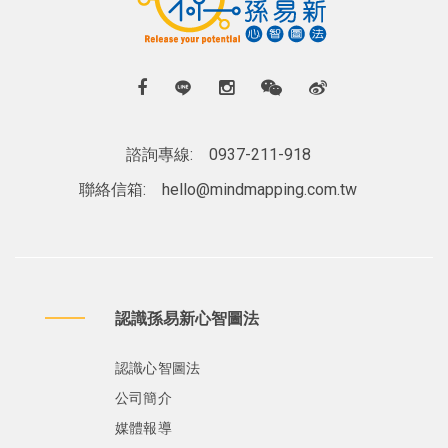
諮詢專線:
0937-211-918
聯絡信箱:
hello@mindmapping.com.tw
認識孫易新心智圖法
認識心智圖法
公司簡介
媒體報導